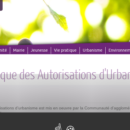
mité
Mairie
Jeunesse
Vie pratique
Urbanisme
Environne
que des Autorisations d'Urba
isations d’urbanisme est mis en oeuvre par la Communauté d’agglomérat
bres.
s://gnau.ic2a.net/
et permet exclusivement de réaliser la saisine par v
service ne permet pas de déposer une démarche exclue du droit de sais
0/10/2016. Ce service est gratuit et facultatif. L’usage de la langue fra