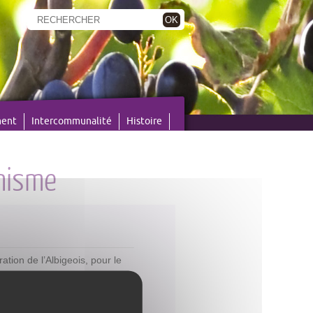
OK
ment
Intercommunalité
Histoire
nisme
ion de l’Albigeois, pour le
oie électronique des demandes
ine électronique, stipulée
nçaise y est obligatoire.