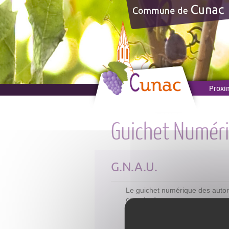
Panneau de gestion des cookies
Proxi
Guichet Numéri
G.N.A.U.
Le guichet numérique des autor
compte de ses communes mem
Il est accessible à l’adresse
http
d’autorisation d’urbanisme. Ce 
dans le décret n° 2016-1411 du 2