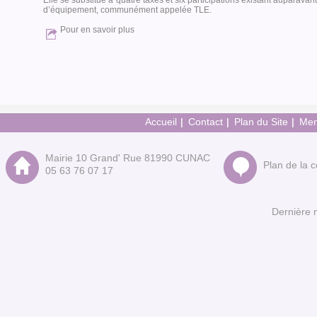
Elle se substitue à quatre taxes et six participations existant auparavant
d’équipement, communément appelée TLE.
Pour en savoir plus
Accueil
Contact
Plan du Site
Men
Mairie 10 Grand' Rue 81990 CUNAC
Plan de la
05 63 76 07 17
Dernière 