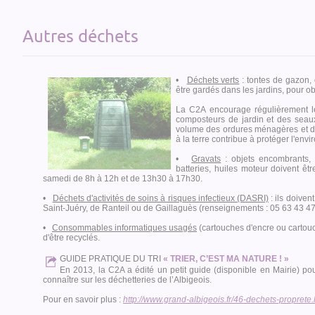
Autres déchets
•
Déchets verts
: tontes de gazon, 
être gardés dans les jardins, pour o
La C2A encourage régulièrement le
composteurs de jardin et des seau
volume des ordures ménagères et de 
à la terre contribue à protéger l'env
•
Gravats
: objets encombrants, 
batteries, huiles moteur doivent ê
samedi de 8h à 12h et de 13h30 à 17h30.
•
Déchets d'activités de soins à risques infectieux (DASRI)
: ils doiven
Saint-Juéry, de Ranteil ou de Gaillaguès (renseignements : 05 63 43 47
•
Consommables informatiques usagés
(cartouches d'encre ou cartouch
d'être recyclés.
GUIDE PRATIQUE DU TRI
« TRIER, C’EST MA NATURE ! »
En 2013, la C2A a édité un petit guide (disponible en Mairie) pou
connaître sur les déchetteries de l’Albigeois.
Pour en savoir plus :
http://www.grand-albigeois.fr/46-dechets-proprete