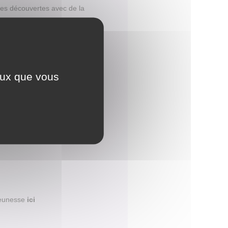
des découvertes avec de la
.
ées piscine à Saint Juéry
al (28/07).
ceux que vous
jeunesse
ici