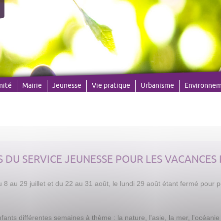
mité
Mairie
Jeunesse
Vie pratique
Urbanisme
Environne
 DU SERVICE JEUNESSE POUR LES VACANCES 
du 8 au 29 juillet et du 22 au 31 août, le lundi 29 août étant fermé pour 
nts différentes semaines à thème : la nature, l'asie, la mer, l'océanie e