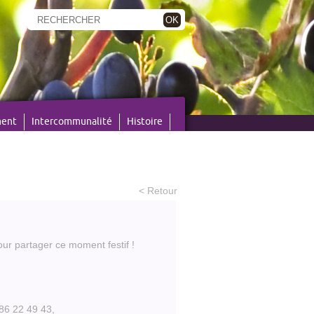
OK
ment
Intercommunalité
Histoire
< Retour
ur partager ce moment festif !
86 22 49 43,