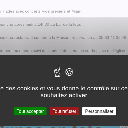
rillades avec concerts Vide greniers et Miami,
anche après midi à 14h30 au bar de la fête,
poux au restaurant comme à la Maison, réservation au 05 63 41 33 46,
ment aux morts suivi de l’apéritif de la mairie sur la place de l’église.
 le paiement par carte bancaire.
ise des cookies et vous donne le contrôle sur 
souhaitez activer
Tout accepter
Tout refuser
Personnaliser