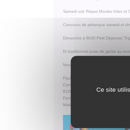
Samedi soir Repas Moules frites et G
Concours de pétanque samedi et dim
Dimanche à 8h30 Petit Déjeuner Tri
Et traditionnel pose de gerbe au monu
Nouveauté cette année nous prenons
Pauline Bourgy
Comité d’Animation de Cunac
Ce site util
81990 CUNAC
Port : 06 86 22 49 43
Mail : pbourgy@gmail.com