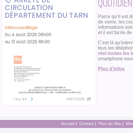
QUOTIDIEN 
Parce qu’il est d
de voirie, les co
informations sont
et il est facile d
C'est là qu'inter
tous les téléph
réel toutes les
smartphone sous 
Plus d'infos
Accueil
Contact
Plan du Site
Men